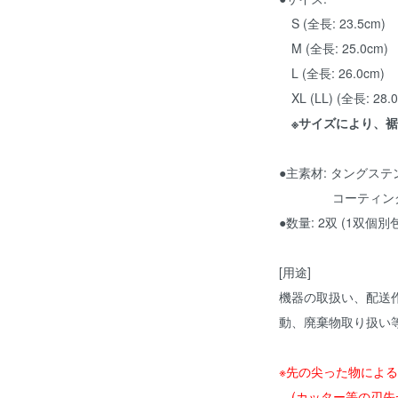
S (全長: 23.5cm)
M (全長: 25.0cm)
L (全長: 26.0cm)
XL (LL) (全長: 28.
※サイズにより、
●主素材: タングステ
コーティング部: 
●数量: 2双 (1双個別
[用途]
機器の取扱い、配送作
動、廃棄物取り扱い
※先の尖った物によ
(カッター等の刃先