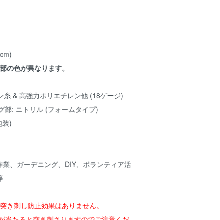
0cm)
裾部の色が異なります。
ン糸 & 高強力ポリエチレン他 (18ゲージ)
ニトリル (フォームタイプ)
包装)
業、ガーデニング、DIY、ボランティア活
等
る突き刺し防止効果はありません。
が当たると突き刺さりますのでご注意くだ