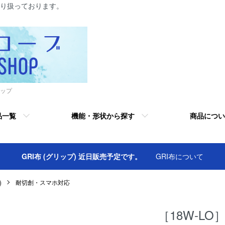
り扱っております。
ップ
品一覧
機能・形状から探す
商品につい
GRI布 (グリップ) 近日販売予定です。
GRI布について
)
耐切創・スマホ対応
［18W-LO