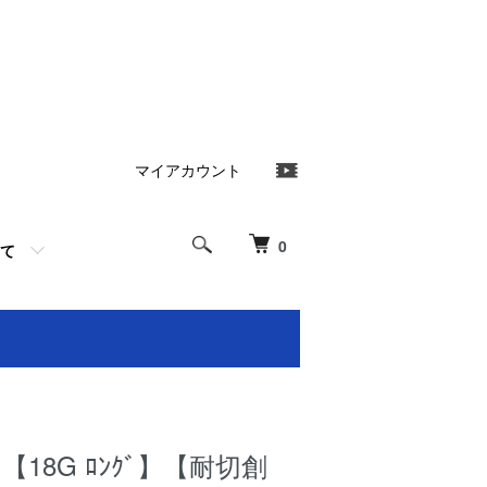
マイアカウント
0
て
］【18G ﾛﾝｸﾞ】【耐切創