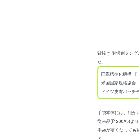
背抜き 耐切創タン
た。
国際標準化機構 【 I
米国国家規格協会 【 A
ドイツ皮膚パッチテス
手袋本体には、細かい
従来品(P-200A5
手袋が薄くなっても
す。