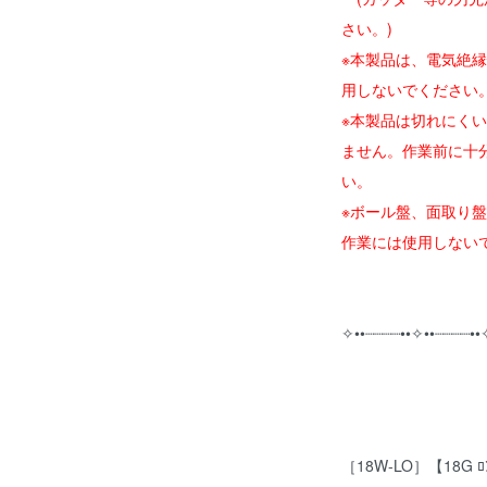
さい。)
※本製品は、電気絶
用しないでください
※本製品は切れにく
ません。作業前に十
い。
※ボール盤、面取り
作業には使用しない
✧••┈┈┈┈••✧••┈┈┈┈••
［18W-LO］【18G