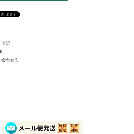
く表記
細
い合わせる