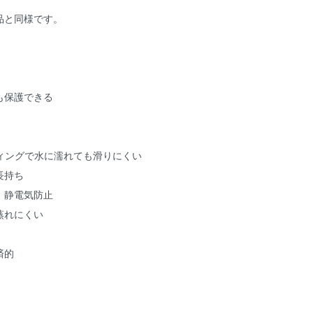
品と同様です。
も保護できる
ティングで水に濡れても滑りにくい
長持ち
、静電気防止
蒸れにくい
済的