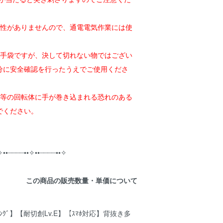
縁性がありませんので、通電電気作業には使
。
い手袋ですが、決して切れない物ではござい
分に安全確認を行ったうえでご使用くださ
盤等の回転体に手が巻き込まれる恐れのある
でください。
✧••┈┈┈┈••✧••┈┈┈┈••✧
この商品の販売数量・単価について
 ﾛﾝｸﾞ】【耐切創Lv.E】【ｽﾏﾎ対応】背抜き多