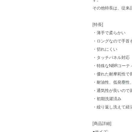
その他特長は、従来
[特長]
・薄手で柔らかい
・ロングなので手首
・切れにくい
・タッチパネル対応
・特殊なNBRコー
・優れた耐摩耗性で
・耐油性、低発塵性
・通気性が良いので
・初期洗濯済み
・繰り返し洗えて経
[商品詳細]
●サイズ: