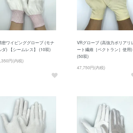
精密ワイピンググローブ (モナ
VRグローブ (高強力ポリアリ
ルダ) 【シームレス】 (10双)
ート繊維［ベクトラン］使用)
(50双)
5,350円(内税)
47,750円(内税)