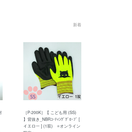
新着
耐
［P-200K］【 こども用 (SS)
】背抜き_NBRｺｰﾃｨﾝｸﾞｸﾞﾛｰﾌﾞ [
イエロー ] (1双) ⭐オンライン