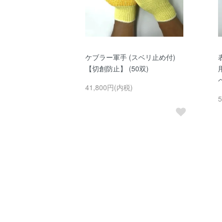
ケブラー軍手 (スベリ止め付)
【切創防止】 (50双)
41,800円(内税)