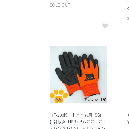
SOLD OUT
［P-200K］【 こども用 (SS)
】背抜き_NBRｺｰﾃｨﾝｸﾞｸﾞﾛｰﾌﾞ [
オレンジ ] (1双) ⭐オンライン