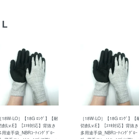
AL
［18W-LO］【18G ﾛﾝｸﾞ】【耐
［18W-LO］【18G ﾛﾝｸﾞ】【
切創Lv.E】【ｽﾏﾎ対応】背抜き
切創Lv.E】【ｽﾏﾎ対応】背抜き
多用途手袋_NBRｺｰﾃｨﾝｸﾞｸﾞﾛｰ
多用途手袋_NBRｺｰﾃｨﾝｸﾞｸﾞﾛｰ