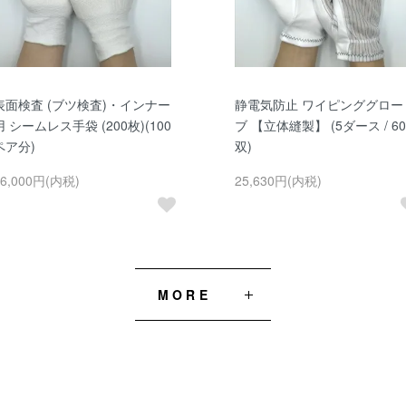
表面検査 (ブツ検査)・インナー
静電気防止 ワイピンググロー
用 シームレス手袋 (200枚)(100
ブ 【立体縫製】 (5ダース / 60
ペア分)
双)
56,000円(内税)
25,630円(内税)
MORE