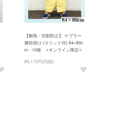
【耐熱・切創防止】 ケブラー
腰前掛け (スリット付) 84×89c
m - 10枚 ⭐オンライン限定⭐
65,170円(内税)