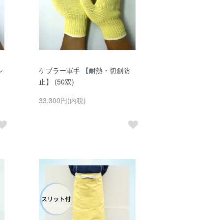
レ
ケブラー軍手 【耐熱・切創防
止】 (50双)
33,300円(内税)