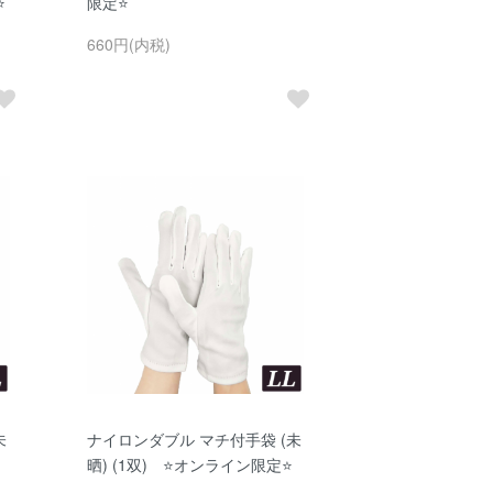
⭐
限定⭐
660円(内税)
未
ナイロンダブル マチ付手袋 (未
晒) (1双) ⭐オンライン限定⭐