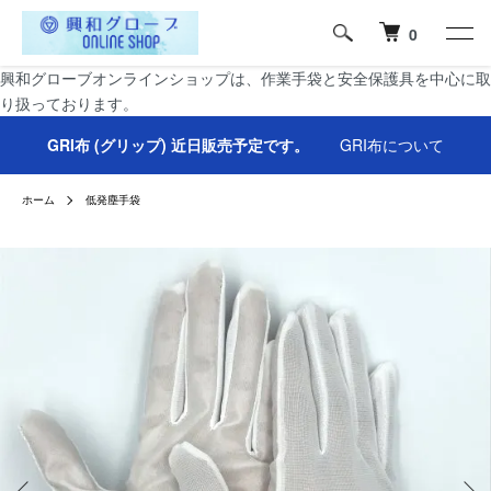
0
興和グローブオンラインショップは、作業手袋と安全保護具を中心に取
り扱っております。
GRI布 (グリップ) 近日販売予定です。
GRI布について
ホーム
低発塵手袋