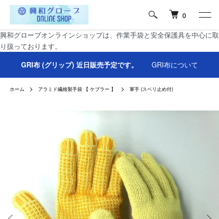
0
興和グローブオンラインショップは、作業手袋と安全保護具を中心に取
り扱っております。
GRI布 (グリップ) 近日販売予定です。
GRI布について
ホーム
アラミド繊維製手袋 【 ケブラー 】
軍手 (スベリ止め付)