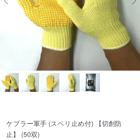
ケブラー軍手 (スベリ止め付) 【切創防
止】 (50双)