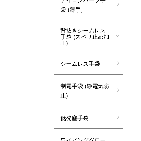
袋 (薄手)
背抜きシームレス
手袋 (スベリ止め加
工)
シームレス手袋
制電手袋 (静電気防
止)
低発塵手袋
ワイピンググロー