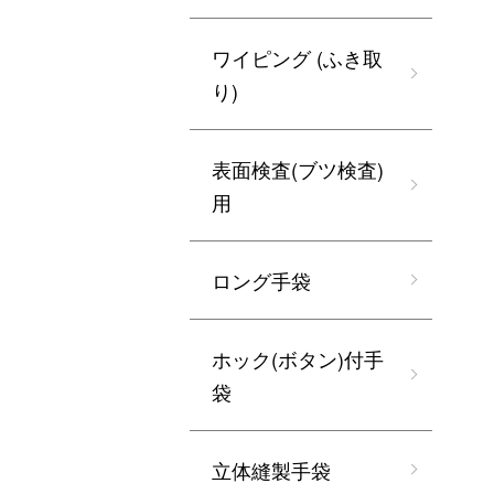
ワイピング (ふき取
り)
表面検査(ブツ検査)
用
ロング手袋
ホック(ボタン)付手
袋
立体縫製手袋